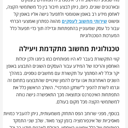
מה שנוגע למחשוב ודרכי אינטגרציה מפותחים בעסקים
ובארגונים שונים. כיום, ניתן לבצע חיבור בין כל משתמשי הקצה,
לאחסן מידע רב באופן אוטומטי ולתפעל גישה אליו באופן קל
ופשוט
שירותי מחשוב לעסקים
מהווה כפתרון ואמצעי הכרחי
עבור כל עסק שמעוניין בהתפתחות וגדילה תוך כדי תפעול כלל
המערכות הטכנולוגיות
טכנולוגית מחשוב מתקדמת ויעילה
קווי התקשורת בעבר לא היו מפותחים כמו בימנו ולכן יכולות
האחסון והריכוז של המידע עבור העסקים השונים התבצע באופן
יקר וכלל לא הסתמך על תקשורת עם מחשבים נוספים. במהלך
השנים האחרונות אנו עדים להמון שינויים שהתבצעו בתחום זה
וגרמו לשרת להפוך ל”שחקן המרכזי”. השלב הראשון כלל את
התפתחות האינטרנט וכתוצאה מכך התאפשרה גישה נוחה
למשתמשי הקצה מכל מקום בעולם.
בנוסף, מפני שרוחב הפס התחזק משמעותית, ניתן להעביר כמויות
מאסיביות של אינפורמציה בזמן קצר מאוד. שלב שני התמקד