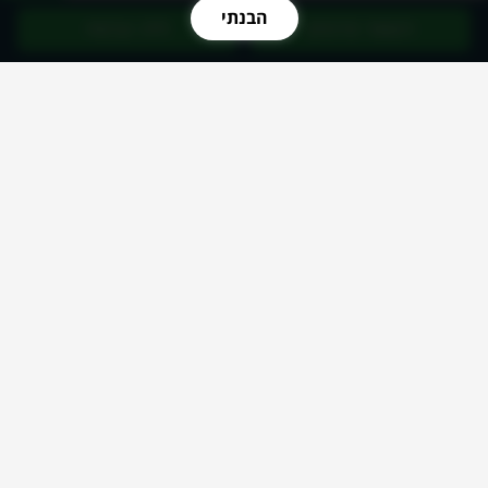
הבנתי
השאר פרטים
חייג עכשיו
שירותי מחשוב לעסקים
שירותי מחשוב
שירותי IT
שירותי ענן
וירטואליזציה
מערכות אנטי וירוס
שירותי HELP DESK
התאוששות מאסון
אפיון מערכות מידע
תשתיות תקשורת
מיקור חוץ IT
וירוס כופר