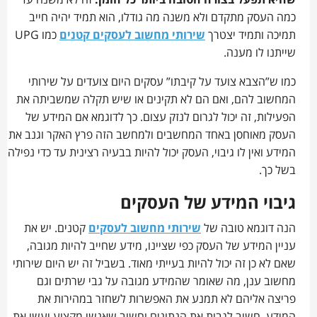
שהיא תפעל בצורה הטובה ביותר כל הזמן.
זה לא משנה עד
כמה העסק מתקדם ולא משנה מה גודלו, הוא תמיד יהיה חייב
תמיכה ותמיד יצטרך
שירותי מחשוב לעסקים קטנים
כמו UPG
שייתנו לו מענה.
כמו ש”הצבא צועד על קיבתו” עסקים היום צועדים על שירותי
המחשוב להם, ואם הם לא תקינים או שיש תקלה שמשביתה את
הפעילות, זה יכול לגרום לנזק עצום. כך לדוגמא אם המידע של
העסק מאוחסן באחד המחשבים ולמחשב הזה פרץ האקר וגנב את
המידע ואין לו גיבוי, העסק יכול להיות בבעיה רצינית עד כדי נפילה
בשל כך.
גיבוי המידע של העסקים
הנה דוגמא טובה של
שירותי מחשוב לעסקים
קטנים. יש את
עניין המידע של העסק כפי שציינו, מידע שחייב להיות מגובה,
שאם לא כן זה יכול להיות בעייתי מאוד. בשביל זה יש היום שירותי
מחשוב ענן, מה שאומר שהמידע מגובה על גבי שרתים וגם
פריצה אליהם לא תמנע את האפשרות לשחזר במהירות את