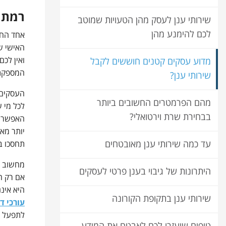
רמת 
שירותי ענן לעסק מהן הטעויות שמוטב
לכם להימנע מהן
אחד החש
האישי של
ואין לכ
מדוע עסקים קטנים חוששים לקבל
המספקת 
שירותי ענן?
העסקים 
מהם הפרמטרים החשובים ביותר
לכל מי 
בבחירת שרת וירטואלי?
האפשרוי
יותר מא
עד כמה שירותי ענן מאובטחים
תחסכו ב
מחשוב ע
היתרונות של גיבוי בענן פרטי לעסקים
אם רק ה
היא אינ
שירותי ענן בתקופת הקורונה
עורכי די
לתפעל נכ