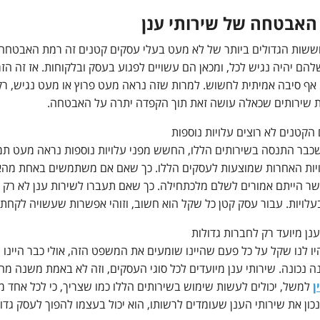
האבטחה של שירותי ענן
שות הגדולים ביותר של לא מעט בעלי עסקים קטנים זה רמת האבטחה ש
הם יהיה נגיש לכל, ומכאן הם עשויים לפגוע בעסק ובלקוחות. אז זה הזמ
ם אף סיבה אמיתית לחשוש. למרות שזה נראה מעט פרוץ או מעט נגיש, 
שירותים שכאלה עושה זאת תוך הקפדה יתרה על האבטחה.
הקטנים לא רוצים עלויות נוספות
שכבר התנסה בשירותים הללו, החשש מפני עלויות נוספות נראה מעט תמ
ות האחרות שמוצעות לעסקים הללו. כך שאם אם משתמשים באחת מהאפ
שר הייתם אמורים לשלם מלכתחילה. כך שאם תעברו לשירות ענן לא רק 
עלויות. עבור עסק קטן כל שקל הוא חשוב, וזוהי אפשרות שעשויה לקח
נן מיועד רק לחברות גדולות
יו לנו שקל על כל פעם שהיינו שומעים את המשפט הזה, אולי כבר היינו 
נה נכונה. שירותי ענן מיועדים לכל סוגי העסקים, וזה לא באמת משנה מ
ן
למשל, יכולים לעשות שימוש בשירותים הללו כמו שצריך, כי לכל אחד 
ון את שירותי הענן שעומדים לרשותו, הוא יכול בעצמו להפוך לעסק גדול